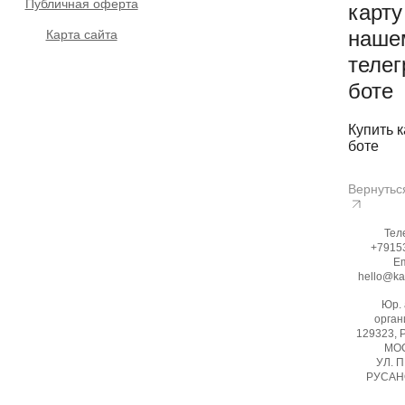
Публичная оферта
карту
наше
Карта сайта
телег
боте
Купить к
боте
Вернутьс
Тел
+7915
Em
hello@ka
Юр.
орган
129323, 
МОС
УЛ. 
РУСАНО