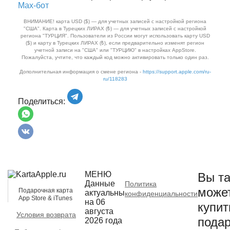
Max‑бот
ВНИМАНИЕ! карта USD ($) — для учетных записей с настройкой региона
"США". Карта в Турецких ЛИРАХ (₺) — для учетных записей с настройкой
региона "ТУРЦИЯ". Пользователи из России могут использовать карту USD
($) и карту в Турецких ЛИРАХ (₺), если предварительно изменят регион
учетной записи на "США" или "ТУРЦИЮ" в настройках AppStore.
Пожалуйста, учтите, что каждый код можно активировать только один раз.
Дополнительная информация о смене региона -
https://support.apple.com/ru-
ru/118283
Поделиться:
МЕНЮ
Вы та
Данные
Политика
може
Подарочная карта
актуальны
конфиденциальности
App Store & iTunes
на 06
купит
августа
Условия возврата
пода
2026 года