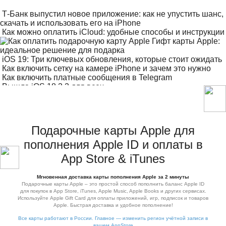
Т-Банк выпустил новое приложение: как не упустить шанс,
скачать и использовать его на iPhone
Как можно оплатить iCloud: удобные способы и инструкции
Гифт карты Apple:
идеальное решение для подарка
iOS 19: Три ключевых обновления, которые стоит ожидать
Как включить сетку на камере iPhone и зачем это нужно
Как включить платные сообщения в Telegram
Вышла iOS 18.3.2 для всех
Как вручную выбрать сеть LTE или 5G на iPhone
Подарочные карты Apple для
пополнения Apple ID и оплаты в
App Store & iTunes
Мгновенная доставка карты пополнения Apple за 2 минуты
Подарочные карты Apple – это простой способ пополнить баланс Apple ID
для покупок в App Store, iTunes, Apple Music, Apple Books и других сервисах.
Используйте Apple Gift Card для оплаты приложений, игр, подписок и товаров
Apple. Быстрая доставка и удобное пополнение!
Все карты работают в России. Главное — изменить регион учётной записи в
вашем AppStore