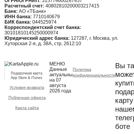
ОГРН/ОГРНИП:
315774600287457
Расчетный счет:
40802810200003217415
Банк:
АО «ТБанк»
ИНН банка:
7710140679
БИК банка:
044525974
Корреспондентский счет банка:
30101810145250000974
Юридический адрес банка:
127287, г. Москва, ул.
Хуторская 2-я, д. 38А, стр. 26
12:10
МЕНЮ
Вы та
Данные
Политика
може
Подарочная карта
актуальны
конфиденциальности
App Store & iTunes
на 07
купит
августа
Условия возврата
пода
2026 года
Публичная оферта
карту
наше
Карта сайта
телег
боте