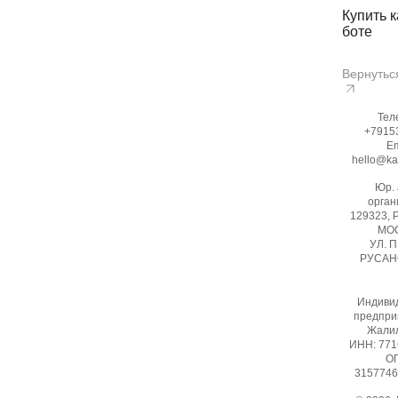
Купить к
боте
Вернутьс
Тел
+7915
Em
hello@ka
Юр.
орган
129323, 
МОС
УЛ. 
РУСАНО
Индиви
предпри
Жалил
ИНН: 77
ОГ
3157746