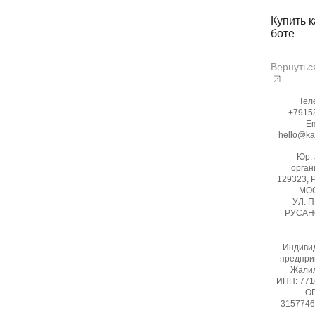
Купить к
боте
Вернутьс
Тел
+7915
Em
hello@ka
Юр.
орган
129323, 
МОС
УЛ. 
РУСАНО
Индиви
предпри
Жалил
ИНН: 77
ОГ
3157746