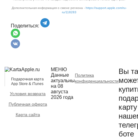
Дополнительная информация о смене региона -
https://support.apple.com/ru-
ru/118283
Поделиться:
МЕНЮ
Вы та
Данные
Политика
може
Подарочная карта
актуальны
конфиденциальности
App Store & iTunes
на 08
купит
августа
Условия возврата
пода
2026 года
Публичная оферта
карту
наше
Карта сайта
телег
боте