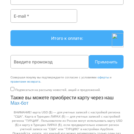
Применить
Совершая покупку вы подтверждаете согласие с условиями
оферты
и
правилами возврата
.
Подписаться на рассылку новостей, акций и предложений.
Также вы можете приобрести карту через наш
Max‑бот
ВНИМАНИЕ! карта USD ($) — для учетных записей с настройкой региона
"США". Карта в Турецких ЛИРАХ (₺) — для учетных записей с настройкой
региона "ТУРЦИЯ". Пользователи из России могут использовать карту USD
($) и карту в Турецких ЛИРАХ (₺), если предварительно изменят регион
учетной записи на "США" или "ТУРЦИЮ" в настройках AppStore.
Пожалуйста, учтите, что каждый код можно активировать только один раз.