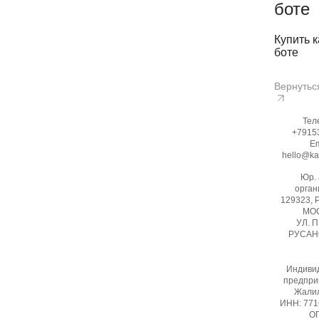
боте
Купить к
боте
Вернутьс
Тел
+7915
Em
hello@ka
Юр.
орган
129323, 
МОС
УЛ. 
РУСАНО
Индиви
предпри
Жалил
ИНН: 77
ОГ