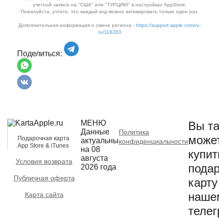
учетной записи на "США" или "ТУРЦИЮ" в настройках AppStore.
Пожалуйста, учтите, что каждый код можно активировать только один раз.
Дополнительная информация о смене региона -
https://support.apple.com/ru-
ru/118283
Поделиться:
МЕНЮ
Вы та
Данные
Политика
може
Подарочная карта
актуальны
конфиденциальности
App Store & iTunes
на 08
купит
августа
Условия возврата
пода
2026 года
Публичная оферта
карту
наше
Карта сайта
телег