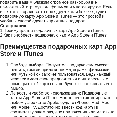
подарить вашим близким огромное разнообразие
приложений, игр, музыки, фильмов и многое другое. Если
вы хотите порадовать своих друзей или близких, купить
подарочную карту App Store и iTunes — это простой и
удобный способ сделать приятный подарок.
Содержание
1
Преимущества подарочных карт App Store и iTunes
2
Как приобрести подарочную карту App Store и iTunes
Преимущества подарочных карт App
Store и iTunes
Свобода выбора: Получатель подарка сам сможет
решить, какими приложениями, играми, фильмами
или музыкой он захочет пользоваться. Ведь каждый
человек имеет свои предпочтения и интересы, и с
помощью этой карты вы не будете ограничивать его
выбор.
Легкость и удобство использования: Подарочные
карты App Store и iTunes можно легко активировать на
любом устройстве Apple, будь то iPhone, iPad, Mac
или Apple TV. Достаточно ввести код карты в
соответствующем разделе приложения или магазина
iTunes, и ваш подарок готов к использованию.