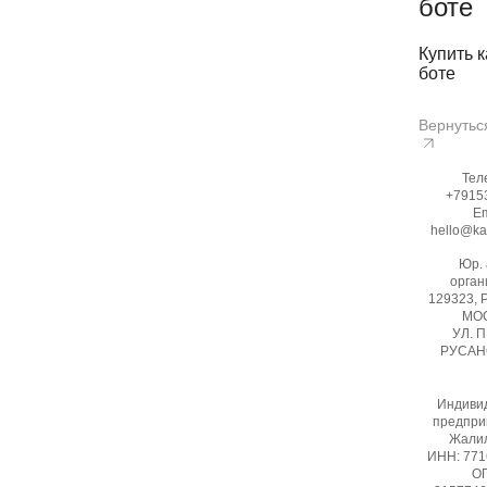
боте
Купить к
боте
Вернутьс
Тел
+7915
Em
hello@ka
Юр.
орган
129323, 
МОС
УЛ. 
РУСАНО
Индиви
предпри
Жалил
ИНН: 77
ОГ