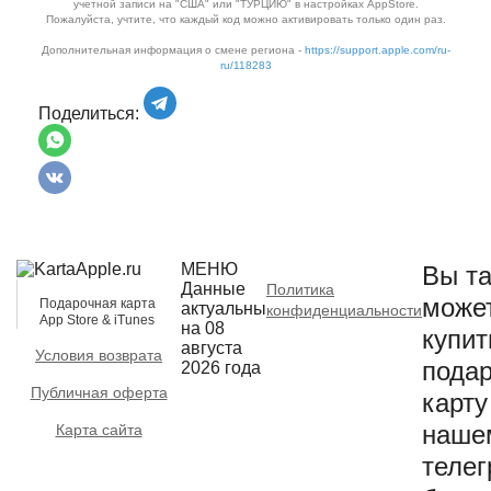
учетной записи на "США" или "ТУРЦИЮ" в настройках AppStore.
Пожалуйста, учтите, что каждый код можно активировать только один раз.
Дополнительная информация о смене региона -
https://support.apple.com/ru-
ru/118283
Поделиться:
МЕНЮ
Вы та
Данные
Политика
може
Подарочная карта
актуальны
конфиденциальности
App Store & iTunes
на 08
купит
августа
Условия возврата
пода
2026 года
Публичная оферта
карту
наше
Карта сайта
телег