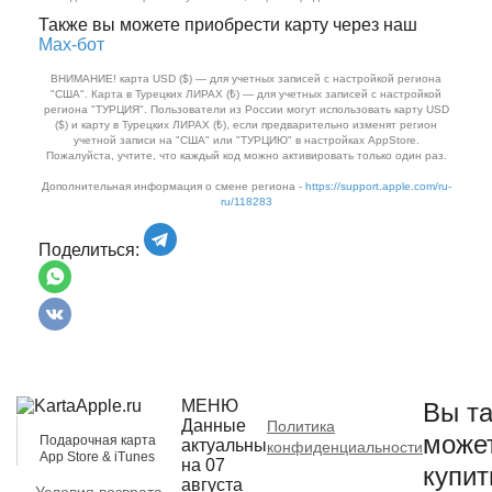
Также вы можете приобрести карту через наш
Max‑бот
ВНИМАНИЕ! карта USD ($) — для учетных записей с настройкой региона
"США". Карта в Турецких ЛИРАХ (₺) — для учетных записей с настройкой
региона "ТУРЦИЯ". Пользователи из России могут использовать карту USD
($) и карту в Турецких ЛИРАХ (₺), если предварительно изменят регион
учетной записи на "США" или "ТУРЦИЮ" в настройках AppStore.
Пожалуйста, учтите, что каждый код можно активировать только один раз.
Дополнительная информация о смене региона -
https://support.apple.com/ru-
ru/118283
Поделиться:
МЕНЮ
Вы та
Данные
Политика
може
Подарочная карта
актуальны
конфиденциальности
App Store & iTunes
на 07
купит
августа