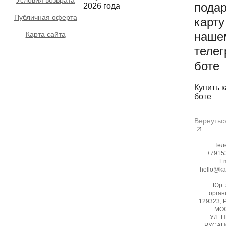
Условия возврата
пода
2026 года
Публичная оферта
карту
наше
Карта сайта
телег
боте
Купить к
боте
Вернутьс
Тел
+7915
Em
hello@ka
Юр.
орган
129323, 
МОС
УЛ. 
РУСАНО