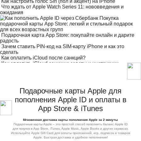
Как настроить голос Siri (пол и акцент) на iPhone
Что ждать от Apple Watch Series 11: нововведения и
ожидания
Покупка
подарочной карты App Store: легкий и стильный подарок
для всех возрастных групп
Подарочная карта App Store: покупайте онлайн и дарите
радость
Зачем ставить PIN-код на SIM-карту iPhone и как это
сделать
Как оплатить iCloud после санкций?
Как оплатить iCloud санкции: советы и инструкции
Обновление iOS 18 — стоит ли обновлять?
Подарочные карты Apple для
пополнения Apple ID и оплаты в
App Store & iTunes
Мгновенная доставка карты пополнения Apple за 2 минуты
Подарочные карты Apple – это простой способ пополнить баланс Apple ID
для покупок в App Store, iTunes, Apple Music, Apple Books и других сервисах.
Используйте Apple Gift Card для оплаты приложений, игр, подписок и товаров
Apple. Быстрая доставка и удобное пополнение!