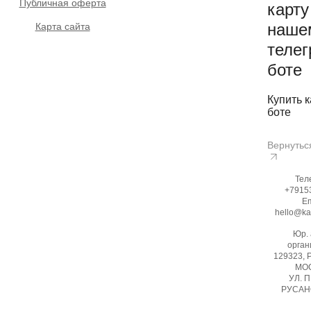
Публичная оферта
карту
наше
Карта сайта
телег
боте
Купить к
боте
Вернутьс
Тел
+7915
Em
hello@ka
Юр.
орган
129323, 
МОС
УЛ. 
РУСАНО