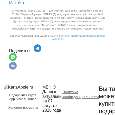
Max‑бот
ВНИМАНИЕ! карта USD ($) — для учетных записей с настройкой региона
"США". Карта в Турецких ЛИРАХ (₺) — для учетных записей с настройкой
региона "ТУРЦИЯ". Пользователи из России могут использовать карту USD
($) и карту в Турецких ЛИРАХ (₺), если предварительно изменят регион
учетной записи на "США" или "ТУРЦИЮ" в настройках AppStore.
Пожалуйста, учтите, что каждый код можно активировать только один раз.
Дополнительная информация о смене региона -
https://support.apple.com/ru-
ru/118283
Поделиться:
МЕНЮ
Вы та
Данные
Политика
може
Подарочная карта
актуальны
конфиденциальности
App Store & iTunes
на 07
купит
августа
Условия возврата
пода
2026 года