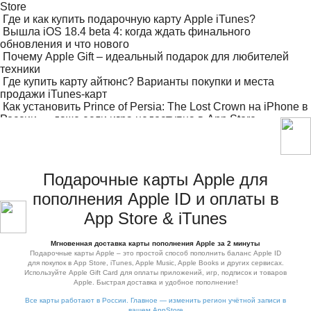
Store
Где и как купить подарочную карту Apple iTunes?
Вышла iOS 18.4 beta 4: когда ждать финального
обновления и что нового
Почему Apple Gift – идеальный подарок для любителей
техники
Где купить карту айтюнс? Варианты покупки и места
продажи iTunes-карт
Как установить Prince of Persia: The Lost Crown на iPhone в
России — даже если игра недоступна в App Store
Как купить рингтон на айфон через ITunes в 2024 году
Подарочные карты Apple для
пополнения Apple ID и оплаты в
App Store & iTunes
Мгновенная доставка карты пополнения Apple за 2 минуты
Подарочные карты Apple – это простой способ пополнить баланс Apple ID
для покупок в App Store, iTunes, Apple Music, Apple Books и других сервисах.
Используйте Apple Gift Card для оплаты приложений, игр, подписок и товаров
Apple. Быстрая доставка и удобное пополнение!
Все карты работают в России. Главное — изменить регион учётной записи в
вашем AppStore