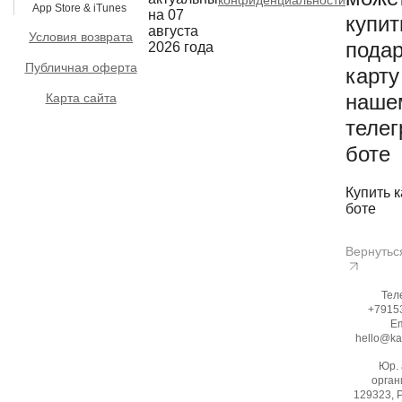
конфиденциальности
App Store & iTunes
на 07
купит
августа
Условия возврата
пода
2026 года
Публичная оферта
карту
наше
Карта сайта
телег
боте
Купить к
боте
Вернутьс
Тел
+7915
Em
hello@ka
Юр.
орган
129323, 