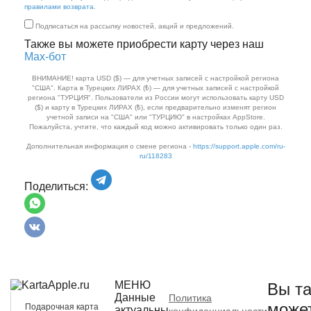
правилами возврата
.
Подписаться на рассылку новостей, акций и предложений.
Также вы можете приобрести карту через наш
Max‑бот
ВНИМАНИЕ! карта USD ($) — для учетных записей с настройкой региона
"США". Карта в Турецких ЛИРАХ (₺) — для учетных записей с настройкой
региона "ТУРЦИЯ". Пользователи из России могут использовать карту USD
($) и карту в Турецких ЛИРАХ (₺), если предварительно изменят регион
учетной записи на "США" или "ТУРЦИЮ" в настройках AppStore.
Пожалуйста, учтите, что каждый код можно активировать только один раз.
Дополнительная информация о смене региона -
https://support.apple.com/ru-
ru/118283
Поделиться:
МЕНЮ
Вы та
Данные
Политика
може
Подарочная карта
актуальны