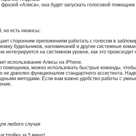
 с фразой «Алиса», она будет запускать голосовой помощник
, но есть нюансы:
ещает сторонним приложениям работать с голосом в заблок
ановку будильников, напоминаний и другие системные кома
 не интегрируется на системном уровне, как это происходит 
ает использование Алисы на iPhone.
ого помощника, можно использовать быстрые команды, чтобы
сто не доволен функционалом стандартного ассистента. Над
ходными методами. Если вам важно удобство работы с умн
ение.
для любого случая
астройка за 5 минут