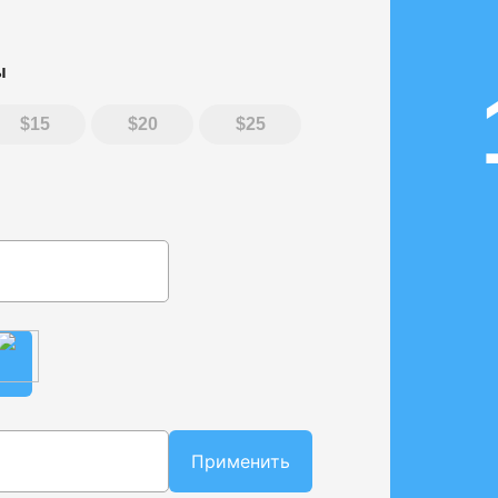
ы
15
20
25
Применить