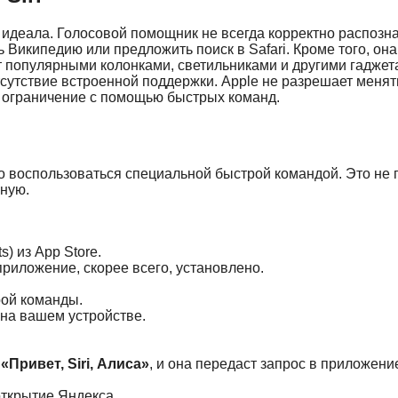
от идеала. Голосовой помощник не всегда корректно распоз
 Википедию или предложить поиск в Safari. Кроме того, он
ет популярными колонками, светильниками и другими гаджет
сутствие встроенной поддержки. Apple не разрешает менят
о ограничение с помощью быстрых команд.
о воспользоваться специальной быстрой командой. Это не 
ную.
s) из App Store.
приложение, скорее всего, установлено.
рой команды.
на вашем устройстве.
:
«Привет, Siri, Алиса»
, и она передаст запрос в приложени
открытие Яндекса.