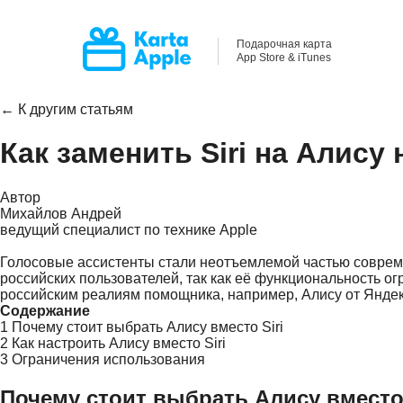
Подарочная карта
App Store & iTunes
← К другим статьям
Как заменить Siri на Алису 
Автор
Михайлов Андрей
ведущий специалист по технике Apple
Голосовые ассистенты стали неотъемлемой частью современ
российских пользователей, так как её функциональность о
российским реалиям помощника, например, Алису от Яндекса
Содержание
1
Почему стоит выбрать Алису вместо Siri
2
Как настроить Алису вместо Siri
3
Ограничения использования
Почему стоит выбрать Алису вместо 