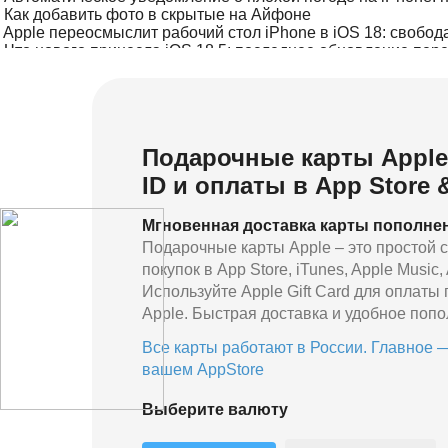
Как добавить фото в скрытые на Айфоне
Apple переосмыслит рабочий стол iPhone в iOS 18: свобод
Что нового принесла iOS 18.5: последнее обновление пере
Подарочная карта Apple iCloud: удивите близких и друзей
Подарочные карты Apple
ID и оплаты в App Store 
Мгновенная доставка карты пополнен
Подарочные карты Apple – это простой с
покупок в App Store, iTunes, Apple Music
Используйте Apple Gift Card для оплаты
Apple. Быстрая доставка и удобное попо
Все карты работают в России. Главное —
вашем AppStore
Выберите валюту