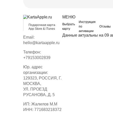
МЕНЮ
Инструкция
Выбрать
Подарочная карта
по
Отзывы
App Store & iTunes
карту
активации
Данные актуальны на 09 а
Email:
hello@kartaapple.ru
Телефон:
+79153002839
Юр. адрес
организации:
129323, РОССИЯ, Г.
МОСКВА,
УЛ. ПРОЕЗД
РУСАНОВА, Д. 5
ИП: Жалилов М.М
ИНН: 771683218372