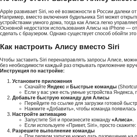
Apple развивает Siri, но её возможности в России далеки 
Например, вместо включения будильника Siri может открыть
устройствами умного дома, тогда как Алиса легко управля
Основной недостаток использования Алисы на iPhone — от
сделать с браузером. Однако существует способ обойти эт
Как настроить Алису вместо Siri
Чтобы заставить Siri перенаправлять запросы Алисе, можн
без необходимости каждый раз открывать приложение вруч
Инструкция по настройке:
Установите приложения
Скачайте
Яндекс
и
Быстрые команды
(Shortcut
Если у вас уже есть умные устройства Яндекса, 
Добавьте быструю команду для Алисы
Перейдите по ссылке для загрузки готовой быст
Нажмите «Добавить», чтобы команда появилась 
Настройте активацию
Запустите Siri и произнесите команду
«Алиса»
.
Если используете «Привет, Siri», просто скажите
Разрешите выполнение команды
При первом запуске нужно дать разрешение на 