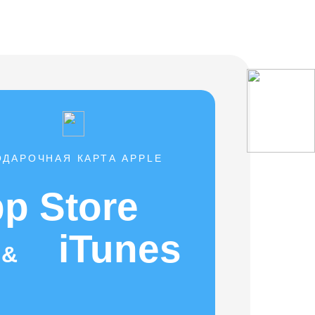
ОДАРОЧНАЯ КАРТА APPLE
p Store
iTunes
&