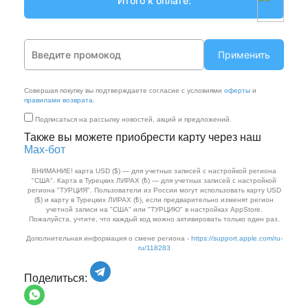
Применить
Совершая покупку вы подтверждаете согласие с условиями
оферты
и
правилами возврата
.
Подписаться на рассылку новостей, акций и предложений.
Также вы можете приобрести карту через наш
Max‑бот
ВНИМАНИЕ! карта USD ($) — для учетных записей с настройкой региона
"США". Карта в Турецких ЛИРАХ (₺) — для учетных записей с настройкой
региона "ТУРЦИЯ". Пользователи из России могут использовать карту USD
($) и карту в Турецких ЛИРАХ (₺), если предварительно изменят регион
учетной записи на "США" или "ТУРЦИЮ" в настройках AppStore.
Пожалуйста, учтите, что каждый код можно активировать только один раз.
Дополнительная информация о смене региона -
https://support.apple.com/ru-
ru/118283
Поделиться: