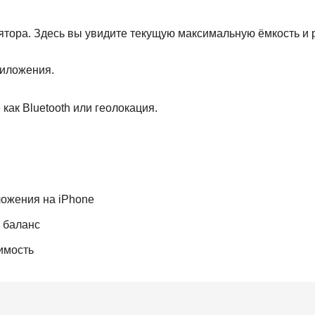
тора. Здесь вы увидите текущую максимальную ёмкость и 
риложения.
как Bluetooth или геолокация.
ложения на iPhone
ь баланс
имость