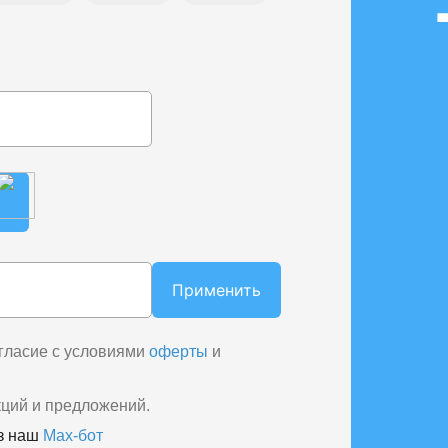
Применить
гласие с условиями
оферты
и
кций и предложений.
ез наш
Max‑бот