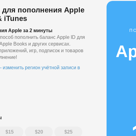
 для пополнения Apple
& iTunes
П
ия Apple за 2 минуты
пособ пополнить баланс Apple ID для
, Apple Books и других сервисах.
Ap
 приложений, игр, подписок и товаров
лнение!
 изменить регион учётной записи в
ы
15
20
25