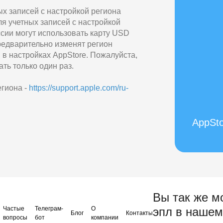
х записей с настройкой региона
ля учетных записей с настройкой
сии могут использовать карту USD
предварительно изменят регион
в настройках AppStore. Пожалуйста,
ть только один раз.
гиона -
https://support.apple.com/ru-
AppSto
Вы так же м
Частые
Телеграм-
О
эпл в нашем
Блог
Контакты
вопросы
бот
компании