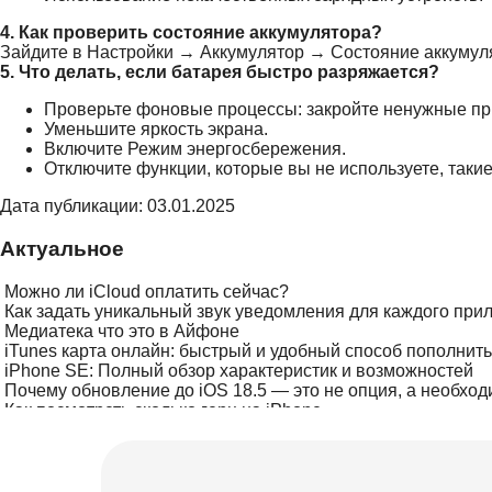
4. Как проверить состояние аккумулятора?
Зайдите в Настройки → Аккумулятор → Состояние аккумуля
5. Что делать, если батарея быстро разряжается?
Проверьте фоновые процессы: закройте ненужные п
Уменьшите яркость экрана.
Включите Режим энергосбережения.
Отключите функции, которые вы не используете, такие 
Дата публикации: 03.01.2025
Актуальное
Можно ли iCloud оплатить сейчас?
Как задать уникальный звук уведомления для каждого при
Медиатека что это в Айфоне
iTunes карта онлайн: быстрый и удобный способ пополнит
iPhone SE: Полный обзор характеристик и возможностей
Почему обновление до iOS 18.5 — это не опция, а необход
Как посмотреть сколько герц на iPhone
Почему не удаляются приложения на Айфоне