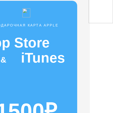
ОДАРОЧНАЯ КАРТА APPLE
p Store
iTunes
&
1500₽