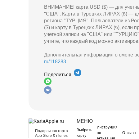
ВНИМАНИЕ! карта USD ($) — для учетны
"США". Карта в Турецких ЛИРАХ (₺) — д
региона "ТУРЦИЯ". Пользователи из Рос
($) и карту в Турецких ЛИРАХ (₺), если 
учетной записи на "США" или "ТУРЦИЮ" 
учтите, что каждый код можно активирова
Дополнительная информация о смене ре
ru/118283
Поделиться:
МЕНЮ
Инструкция
Выбрать
Подарочная карта
по
Отзывы
App Store & iTunes
карту
активации