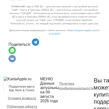
ВНИМАНИЕ! карта USD ($) — для учетных записей с настройкой региона
"США". Карта в Турецких ЛИРАХ (₺) — для учетных записей с настройкой
региона "ТУРЦИЯ". Пользователи из России могут использовать карту USD
($) и карту в Турецких ЛИРАХ (₺), если предварительно изменят регион
учетной записи на "США" или "ТУРЦИЮ" в настройках AppStore.
Пожалуйста, учтите, что каждый код можно активировать только один раз.
Дополнительная информация о смене региона -
https://support.apple.com/ru-
ru/118283
Поделиться:
МЕНЮ
Вы та
Данные
Политика
може
Подарочная карта
актуальны
конфиденциальности
App Store & iTunes
на 09
купит
августа
Условия возврата
пода
2026 года
Публичная оферта
карту