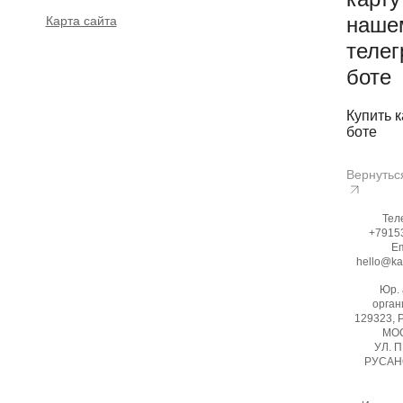
наше
Карта сайта
телег
боте
Купить к
боте
Вернутьс
Тел
+7915
Em
hello@ka
Юр.
орган
129323, 
МОС
УЛ. 
РУСАНО