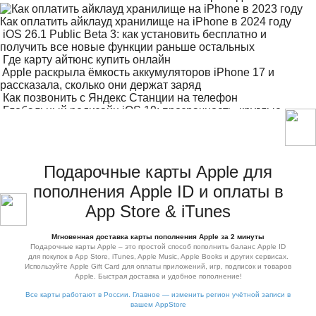
Как оплатить айклауд хранилище на iPhone в 2024 году
iOS 26.1 Public Beta 3: как установить бесплатно и
получить все новые функции раньше остальных
Где карту айтюнс купить онлайн
Apple раскрыла ёмкость аккумуляторов iPhone 17 и
рассказала, сколько они держат заряд
Как позвонить с Яндекс Станции на телефон
Глобальный редизайн iOS 19: прозрачность, круглые
иконки и искусственный интеллект
Подарочные карты Apple для
пополнения Apple ID и оплаты в
App Store & iTunes
Мгновенная доставка карты пополнения Apple за 2 минуты
Подарочные карты Apple – это простой способ пополнить баланс Apple ID
для покупок в App Store, iTunes, Apple Music, Apple Books и других сервисах.
Используйте Apple Gift Card для оплаты приложений, игр, подписок и товаров
Apple. Быстрая доставка и удобное пополнение!
Все карты работают в России. Главное — изменить регион учётной записи в
вашем AppStore