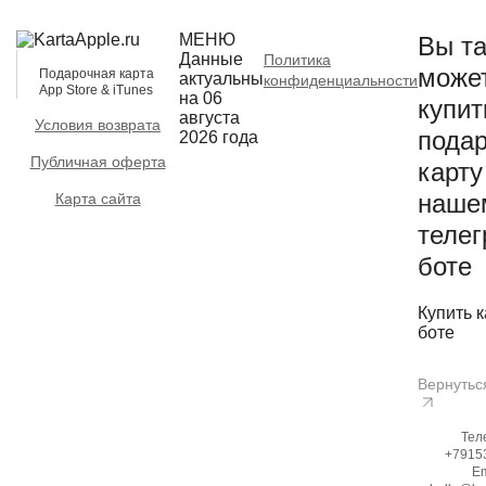
МЕНЮ
Вы та
Данные
Политика
може
Подарочная карта
актуальны
конфиденциальности
App Store & iTunes
на 06
купит
августа
Условия возврата
пода
2026 года
Публичная оферта
карту
наше
Карта сайта
телег
боте
Купить к
боте
Вернутьс
Тел
+7915
Em