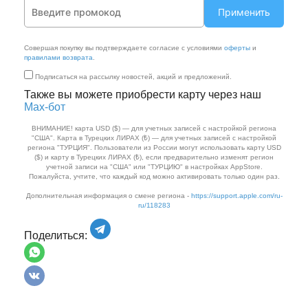
Применить
Совершая покупку вы подтверждаете согласие с условиями
оферты
и
правилами возврата
.
Подписаться на рассылку новостей, акций и предложений.
Также вы можете приобрести карту через наш
Max‑бот
ВНИМАНИЕ! карта USD ($) — для учетных записей с настройкой региона
"США". Карта в Турецких ЛИРАХ (₺) — для учетных записей с настройкой
региона "ТУРЦИЯ". Пользователи из России могут использовать карту USD
($) и карту в Турецких ЛИРАХ (₺), если предварительно изменят регион
учетной записи на "США" или "ТУРЦИЮ" в настройках AppStore.
Пожалуйста, учтите, что каждый код можно активировать только один раз.
Дополнительная информация о смене региона -
https://support.apple.com/ru-
ru/118283
Поделиться: