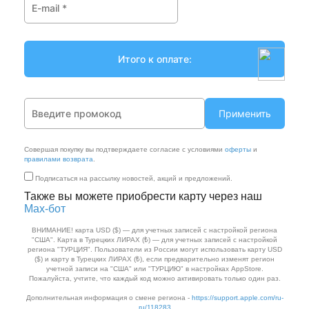
Применить
Совершая покупку вы подтверждаете согласие с условиями
оферты
и
правилами возврата
.
Подписаться на рассылку новостей, акций и предложений.
Также вы можете приобрести карту через наш
Max‑бот
ВНИМАНИЕ! карта USD ($) — для учетных записей с настройкой региона
"США". Карта в Турецких ЛИРАХ (₺) — для учетных записей с настройкой
региона "ТУРЦИЯ". Пользователи из России могут использовать карту USD
($) и карту в Турецких ЛИРАХ (₺), если предварительно изменят регион
учетной записи на "США" или "ТУРЦИЮ" в настройках AppStore.
Пожалуйста, учтите, что каждый код можно активировать только один раз.
Дополнительная информация о смене региона -
https://support.apple.com/ru-
ru/118283