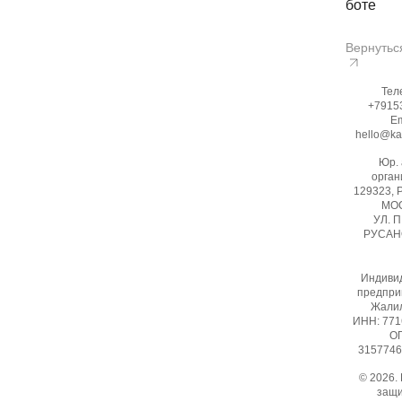
боте
Вернутьс
Тел
+7915
Em
hello@ka
Юр.
орган
129323, 
МОС
УЛ. 
РУСАНО
Индиви
предпри
Жалил
ИНН: 77
ОГ
3157746
© 2026.
защ