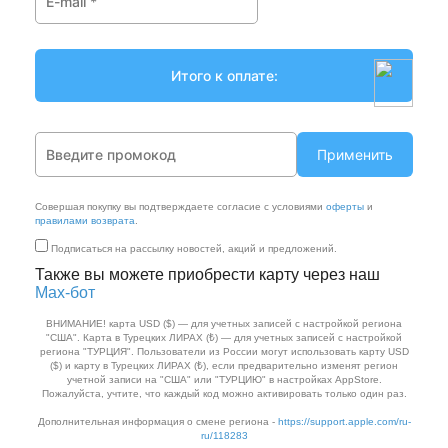
Применить
Совершая покупку вы подтверждаете согласие с условиями
оферты
и
правилами возврата
.
Подписаться на рассылку новостей, акций и предложений.
Также вы можете приобрести карту через наш
Max‑бот
ВНИМАНИЕ! карта USD ($) — для учетных записей с настройкой региона
"США". Карта в Турецких ЛИРАХ (₺) — для учетных записей с настройкой
региона "ТУРЦИЯ". Пользователи из России могут использовать карту USD
($) и карту в Турецких ЛИРАХ (₺), если предварительно изменят регион
учетной записи на "США" или "ТУРЦИЮ" в настройках AppStore.
Пожалуйста, учтите, что каждый код можно активировать только один раз.
Дополнительная информация о смене региона -
https://support.apple.com/ru-
ru/118283