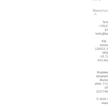
Вернутьс
Тел
+7915
Em
hello@ka
Юр.
орган
129323, 
МОС
УЛ. 
РУСАНО
Индиви
предпри
Жалил
ИНН: 77
ОГ
3157746
© 2026.
защ