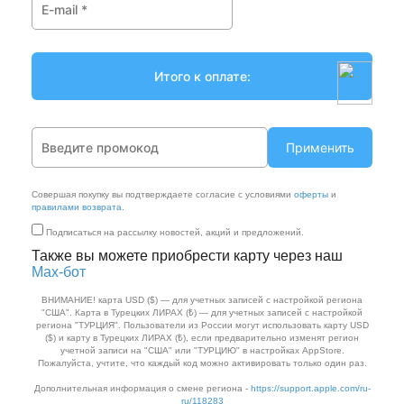
Применить
Совершая покупку вы подтверждаете согласие с условиями
оферты
и
правилами возврата
.
Подписаться на рассылку новостей, акций и предложений.
Также вы можете приобрести карту через наш
Max‑бот
ВНИМАНИЕ! карта USD ($) — для учетных записей с настройкой региона
"США". Карта в Турецких ЛИРАХ (₺) — для учетных записей с настройкой
региона "ТУРЦИЯ". Пользователи из России могут использовать карту USD
($) и карту в Турецких ЛИРАХ (₺), если предварительно изменят регион
учетной записи на "США" или "ТУРЦИЮ" в настройках AppStore.
Пожалуйста, учтите, что каждый код можно активировать только один раз.
Дополнительная информация о смене региона -
https://support.apple.com/ru-
ru/118283