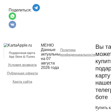
Поделиться:
МЕНЮ
Вы та
Данные
Политика
може
Подарочная карта
актуальны
конфиденциальности
App Store & iTunes
на 07
купит
августа
Условия возврата
пода
2026 года
Публичная оферта
карту
наше
Карта сайта
телег
боте
Купить к