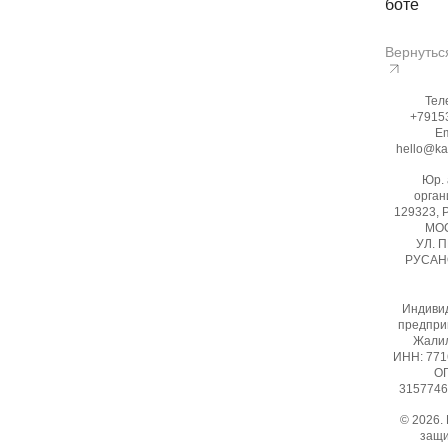
боте
Вернутьс
Тел
+7915
Em
hello@ka
Юр.
орган
129323, 
МОС
УЛ. 
РУСАНО
Индиви
предпри
Жалил
ИНН: 77
ОГ
3157746
© 2026.
защ