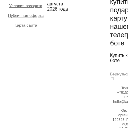
купит
августа
Условия возврата
пода
2026 года
Публичная оферта
карту
наше
Карта сайта
телег
боте
Купить к
боте
Вернутьс
Тел
+7915
Em
hello@ka
Юр.
орган
129323, 
МОС