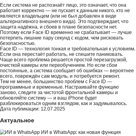
Если система не распознаёт лицо, это означает, что она
работает корректно — не пускает к данным никого, кто не
является владельцем (или не был добавлен в виде
альтернативного внешнего вида). Это подтверждает, что
защита надёжна, и сбоев в плане безопасности нет.
Поэтому если Face ID временно не срабатывает — лучше
потерпеть лишние пару секунд с кодом, чем рисковать
безопасностью.
Face ID — технология тонкая и требовательная к условиям.
Если она перестаёт работать, не спешите паниковать.
Чаще всего проблема решается простой перезагрузкой,
очисткой камеры или переобучением. Но если сбои
постоянные, а система сообщает об ошибках — вероятнее
всего, повреждён сам модуль, и потребуется ремонт.
Тем не менее, большинство проблем с Face ID —
программные и временные. Настраивайте функцию
заново, следите за чистотой фронтальной камеры и
обновляйте систему — и ваш iPhone будет
разблокироваться одним взглядом, как и задумывалось.
Дата публикации: 12.07.2025
Актуальное
ИИ в WhatsApp: как новая функция