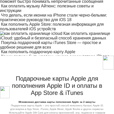
поможет быстро понимать непрочитанные сообщения
Как оплатить музыку Айтюнс: полезные советы и
инструкции
Что делать, если иконки на iPhone стали черно-белыми:
практическое руководство для iOS 18
Как пополнить Apple Store: полезная информация для
пользователей iOS устройств
Как оплатить хранилище
iCloud: удобный и безопасный способ хранения данных
Покупка подарочной карты iTunes Store — простое и
удобное решение для всех
Как пополнить подарочную карту Apple
Каким должен быть уровень износа аккумулятора iPhone
через год активного использования
Подарочные карты Apple для
пополнения Apple ID и оплаты в
App Store & iTunes
Мгновенная доставка карты пополнения Apple за 2 минуты
Подарочные карты Apple – это простой способ пополнить баланс Apple ID
для покупок в App Store, iTunes, Apple Music, Apple Books и других сервисах.
Используйте Apple Gift Card для оплаты приложений, игр, подписок и товаров