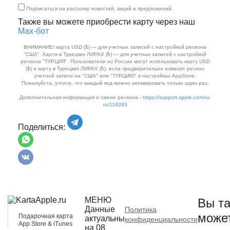
Подписаться на рассылку новостей, акций и предложений.
Также вы можете приобрести карту через наш
Max‑бот
ВНИМАНИЕ! карта USD ($) — для учетных записей с настройкой региона
"США". Карта в Турецких ЛИРАХ (₺) — для учетных записей с настройкой
региона "ТУРЦИЯ". Пользователи из России могут использовать карту USD
($) и карту в Турецких ЛИРАХ (₺), если предварительно изменят регион
учетной записи на "США" или "ТУРЦИЮ" в настройках AppStore.
Пожалуйста, учтите, что каждый код можно активировать только один раз.
Дополнительная информация о смене региона -
https://support.apple.com/ru-
ru/118283
Поделиться:
МЕНЮ
Вы та
Данные
Политика
може
Подарочная карта
актуальны
конфиденциальности
App Store & iTunes
на 08