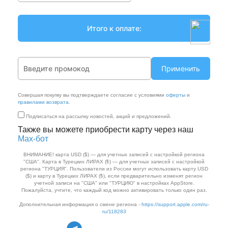
Применить
Совершая покупку вы подтверждаете согласие с условиями
оферты
и
правилами возврата
.
Подписаться на рассылку новостей, акций и предложений.
Также вы можете приобрести карту через наш
Max‑бот
ВНИМАНИЕ! карта USD ($) — для учетных записей с настройкой региона
"США". Карта в Турецких ЛИРАХ (₺) — для учетных записей с настройкой
региона "ТУРЦИЯ". Пользователи из России могут использовать карту USD
($) и карту в Турецких ЛИРАХ (₺), если предварительно изменят регион
учетной записи на "США" или "ТУРЦИЮ" в настройках AppStore.
Пожалуйста, учтите, что каждый код можно активировать только один раз.
Дополнительная информация о смене региона -
https://support.apple.com/ru-
ru/118283